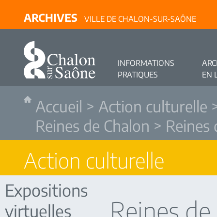
ARCHIVES
VILLE DE CHALON-SUR-SAÔNE
INFORMATIONS
ARC
PRATIQUES
EN 
Accueil
>
Action culturelle
Reines de Chalon
> Reines 
Action culturelle
Expositions
Reines de
virtuelles