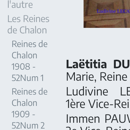
l'autre
Les Reines
de Chalon
Reines de
Chalon
Laëtitia 
1908 -
Marie, Reine
52Num 1
Ludivine LE
Reines de
1ère Vice-Re
Chalon
1909 -
Immen PAUWE
52Num 2