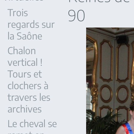
90
Trois
regards sur
la Saône
Chalon
vertical !
Tours et
clochers à
travers les
archives
Le cheval se