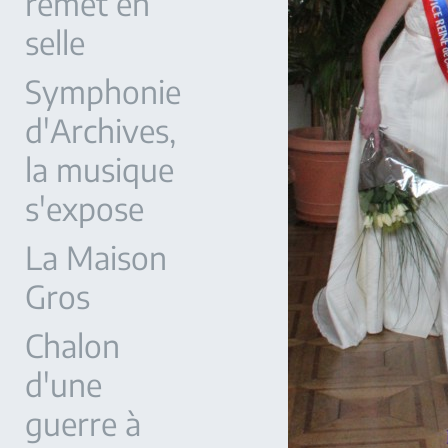
remet en
selle
Symphonie
d'Archives,
la musique
s'expose
La Maison
Gros
Chalon
d'une
guerre à