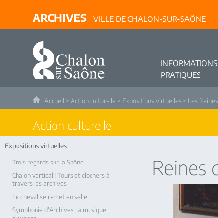
ARCHIVES
VILLE DE CHALON-SUR-SAÔNE
INFORMATIONS
PRATIQUES
Accueil
>
Action culturelle
>
Expositions virtuelles
>
Les Reines
Action culturelle
Expositions virtuelles
Reines 
Trois regards sur la Saône
Chalon vertical ! Tours et clochers à
travers les archives
Le cheval se remet en selle
Symphonie d'Archives, la musique