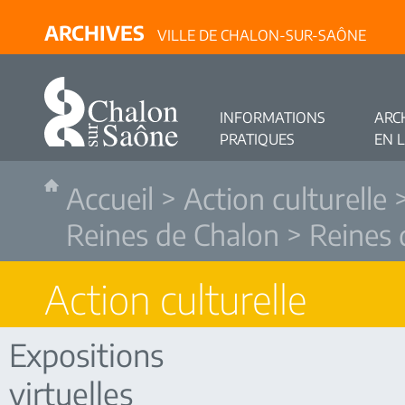
ARCHIVES
VILLE DE CHALON-SUR-SAÔNE
INFORMATIONS
ARC
PRATIQUES
EN 
Accueil
>
Action culturelle
Reines de Chalon
> Reines 
Action culturelle
Expositions
virtuelles