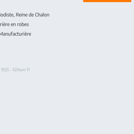
diste, Reine de Chalon
ière en robes
Manufacturière
 1925 - 52Num 11