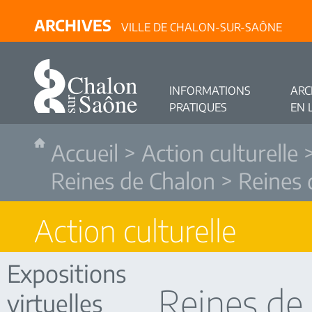
ARCHIVES
VILLE DE CHALON-SUR-SAÔNE
INFORMATIONS
ARC
PRATIQUES
EN 
Accueil
>
Action culturelle
Reines de Chalon
> Reines 
Action culturelle
Expositions
Reines de
virtuelles