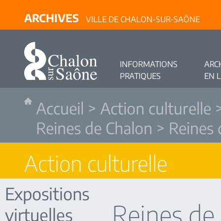
ARCHIVES
VILLE DE CHALON-SUR-SAÔNE
INFORMATIONS
ARC
PRATIQUES
EN 
Accueil
>
Action culturelle
Reines de Chalon
> Reines 
Action culturelle
Expositions
Reines de
virtuelles