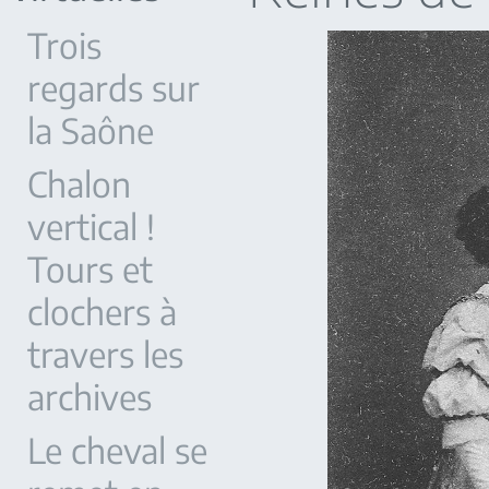
Trois
regards sur
la Saône
Chalon
vertical !
Tours et
clochers à
travers les
archives
Le cheval se