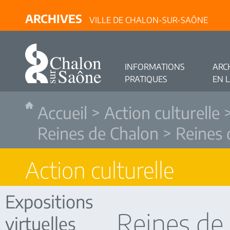
ARCHIVES
VILLE DE CHALON-SUR-SAÔNE
INFORMATIONS
ARC
PRATIQUES
EN 
Accueil
>
Action culturelle
Reines de Chalon
> Reines 
Action culturelle
Expositions
Reines de
virtuelles