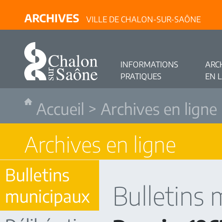
ARCHIVES
VILLE DE CHALON-SUR-SAÔNE
INFORMATIONS
ARC
PRATIQUES
EN 
Accueil
>
Archives en ligne
Archives en ligne
Bulletins
Bulletins
municipaux