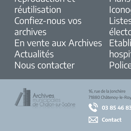
réutilisation
Icono
Confiez-nous vos
Liste
archives
élect
En vente aux Archives
Etabl
Actualités
hospi
Nous contacter
Police
16, rue de la Jonchère
71880 Châtenoy-le-Roy
03 85 46 8
Contact