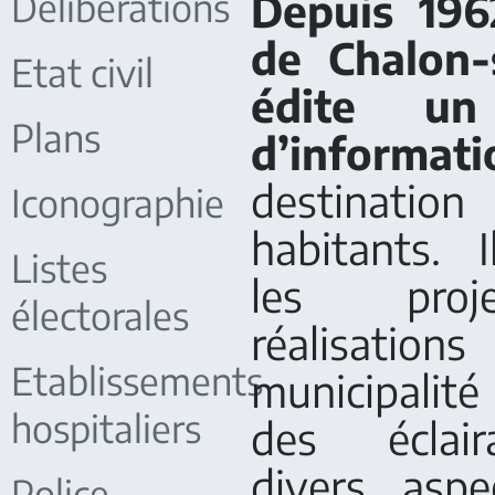
Délibérations
Depuis 1962
de Chalon-
Etat civil
édite un 
Plans
d’informati
destinat
Iconographie
habitants. 
Listes
les proj
électorales
réalisati
Etablissements
municipalité
hospitaliers
des éclai
divers aspe
Police -