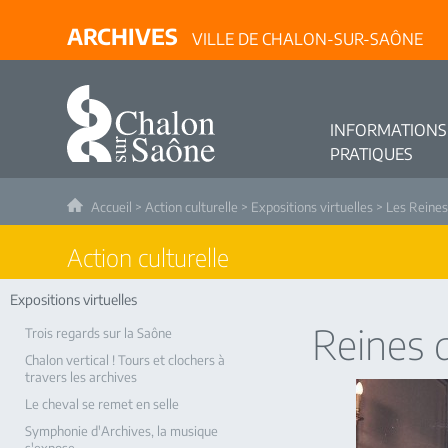
ARCHIVES
VILLE DE CHALON-SUR-SAÔNE
INFORMATIONS
PRATIQUES
Accueil
>
Action culturelle
>
Expositions virtuelles
>
Les Reines
Action culturelle
Expositions virtuelles
Reines 
Trois regards sur la Saône
Chalon vertical ! Tours et clochers à
travers les archives
Le cheval se remet en selle
Symphonie d'Archives, la musique