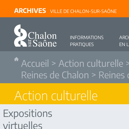
ARCHIVES
VILLE DE CHALON-SUR-SAÔNE
INFORMATIONS
ARC
PRATIQUES
EN 
Accueil
>
Action culturelle
Reines de Chalon
> Reines 
Action culturelle
Expositions
virtuelles