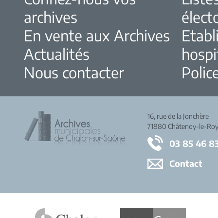
archives
élect
En vente aux Archives
Etabl
Actualités
hospi
Nous contacter
Police
16, rue de la Jonchère
71880 Châtenoy-le-Roy
03 85 46 8
Contact