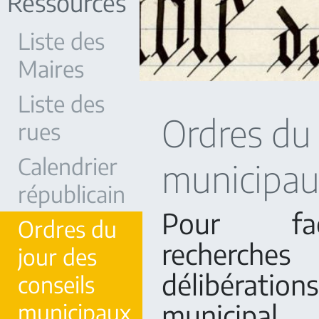
Ressources
Liste des
Maires
Liste des
Ordres du 
rues
Calendrier
municipa
républicain
Pour fac
Ordres du
recherches
jour des
délibératio
conseils
municipaux
municipal,