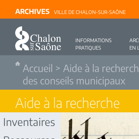
ARCHIVES
VILLE DE CHALON-SUR-SAÔNE
INFORMATIONS
ARC
PRATIQUES
EN 
Accueil
>
Aide à la recherc
des conseils municipaux
Aide à la recherche
Inventaires