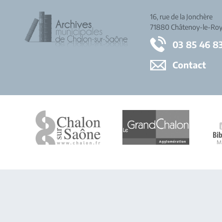
16, rue de la Jonchère
71880 Châtenoy-le-Roy
03 85 46 8
Contact