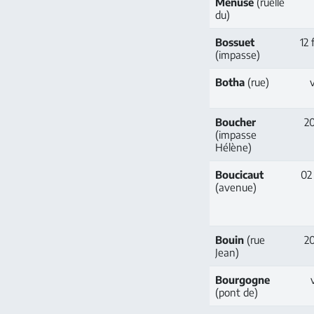
Menuse
(ruelle
du)
Bossuet
12 
(impasse)
Botha
(rue)
v
Boucher
20
(impasse
Hélène)
Boucicaut
02 
(avenue)
Bouin
(rue
20
Jean)
Bourgogne
v
(pont de)