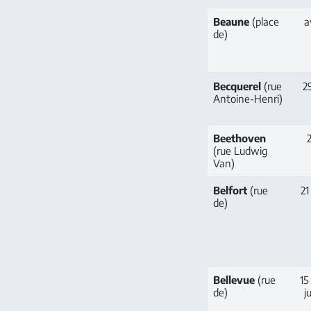
Beaune
(place
a
de)
Becquerel
(rue
29
Antoine-Henri)
Beethoven
2
(rue Ludwig
Van)
Belfort
(rue
21
de)
Bellevue
(rue
15 
de)
j