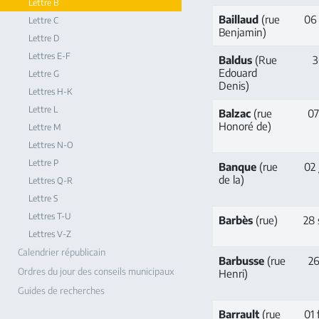
Lettre B
Baillaud
(rue
06
Lettre C
Benjamin)
Lettre D
Lettres E-F
Baldus
(Rue
3
Edouard
Lettre G
Denis)
Lettres H-K
Lettre L
Balzac
(rue
07
Honoré de)
Lettre M
Lettres N-O
Lettre P
Banque
(rue
02 
de la)
Lettres Q-R
Lettre S
Lettres T-U
Barbès
(rue)
28
Lettres V-Z
Calendrier républicain
Barbusse
(rue
26
Ordres du jour des conseils municipaux
Henri)
Guides de recherches
Barrault
(rue
01 