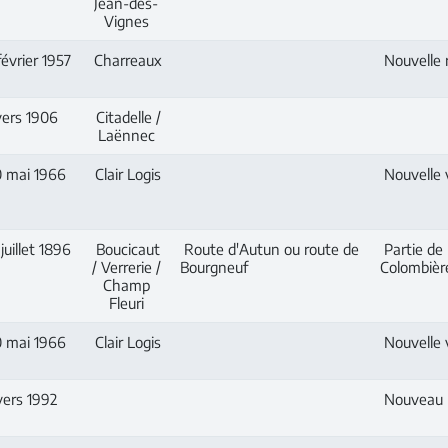
Jean-des-
Vignes
février 1957
Charreaux
Nouvelle r
ers 1906
Citadelle /
Laënnec
 mai 1966
Clair Logis
Nouvelle v
juillet 1896
Boucicaut
Route d'Autun ou route de
Partie de 
/ Verrerie /
Bourgneuf
Colombière
Champ
Fleuri
 mai 1966
Clair Logis
Nouvelle v
ers 1992
Nouveau 