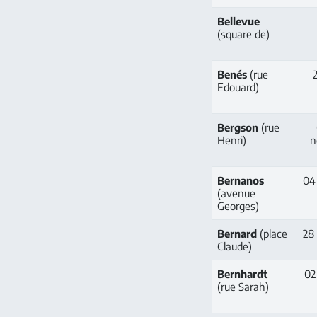
Bellevue
(square de)
Benés
(rue
2
Edouard)
Bergson
(rue
Henri)
n
Bernanos
04 
(avenue
Georges)
Bernard
(place
28 
Claude)
Bernhardt
02
(rue Sarah)