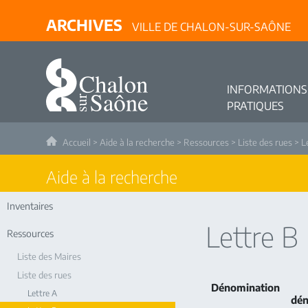
ARCHIVES
VILLE DE CHALON-SUR-SAÔNE
INFORMATIONS
PRATIQUES
Accueil
>
Aide à la recherche
>
Ressources
>
Liste des rues
> L
Aide à la recherche
Inventaires
Lettre B
Ressources
Liste des Maires
Liste des rues
Dénomination
Lettre A
dén