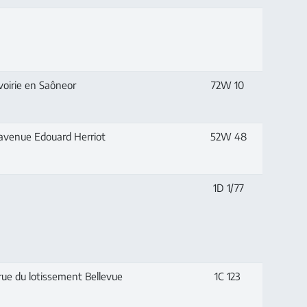
voirie en Saôneor
72W 10
'avenue Edouard Herriot
52W 48
1D 1/77
rue du lotissement Bellevue
1C 123