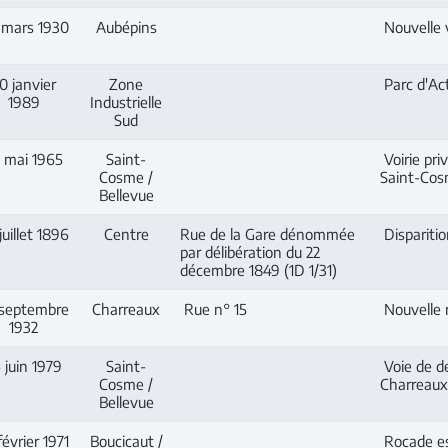
 mars 1930
Aubépins
Nouvelle v
0 janvier
Zone
Parc d'Act
1989
Industrielle
Sud
 mai 1965
Saint-
Voirie pri
Cosme /
Saint-Co
Bellevue
juillet 1896
Centre
Rue de la Gare dénommée
Disparitio
par délibération du 22
décembre 1849 (1D 1/31)
 septembre
Charreaux
Rue n° 15
Nouvelle r
1932
 juin 1979
Saint-
Voie de de
Cosme /
Charreaux
Bellevue
février 1971
Boucicaut /
Rocade es