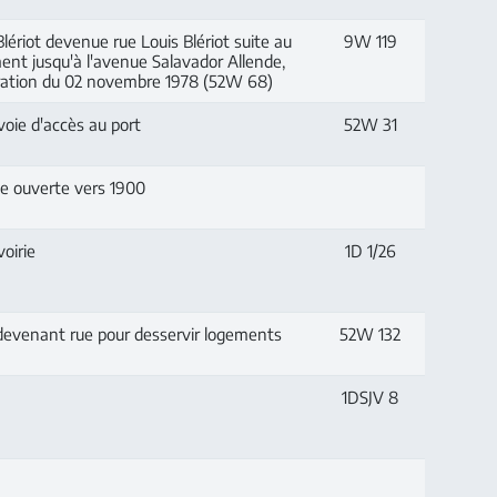
ériot devenue rue Louis Blériot suite au
9W 119
nt jusqu'à l'avenue Salavador Allende,
ération du 02 novembre 1978 (52W 68)
oie d'accès au port
52W 31
ée ouverte vers 1900
oirie
1D 1/26
evenant rue pour desservir logements
52W 132
1DSJV 8