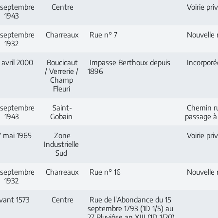
 septembre
Centre
Voirie pri
1943
septembre
Charreaux
Rue n° 7
Nouvelle r
1932
avril 2000
Boucicaut
Impasse Berthoux depuis
Incorporé
/ Verrerie /
1896
Champ
Fleuri
 septembre
Saint-
Chemin rur
1943
Gobain
passage à
 mai 1965
Zone
Voirie pri
Industrielle
Sud
septembre
Charreaux
Rue n° 16
Nouvelle r
1932
vant 1573
Centre
Rue de l'Abondance du 15
septembre 1793 (1D 1/5) au
27 Pluviôse an XIII (1D 1/20)