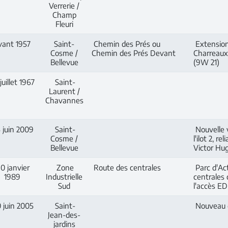
Verrerie /
Champ
Fleuri
vant 1957
Saint-
Chemin des Prés ou
Extension 
Cosme /
Chemin des Prés Devant
Charreaux
Bellevue
(9W 21)
juillet 1967
Saint-
Laurent /
Chavannes
 juin 2009
Saint-
Nouvelle v
Cosme /
l'ilot 2, 
Bellevue
Victor Hu
0 janvier
Zone
Route des centrales
Parc d'Act
1989
Industrielle
centrales 
Sud
l'accès ED
 juin 2005
Saint-
Nouveau q
Jean-des-
jardins