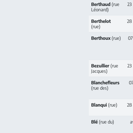
Berthaud
(rue
23
Léonard)
Berthelot
28 
(rue)
Berthoux
(rue)
07 
Bezullier
(rue
23
Jacques)
Blanchefleurs
07
(rue des)
Blanqui
(rue)
28 
Blé
(rue du)
a