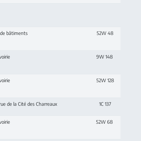
de bâtiments
52W 48
oirie
9W 148
oirie
52W 128
ue de la Cité des Charreaux
1C 137
oirie
52W 68