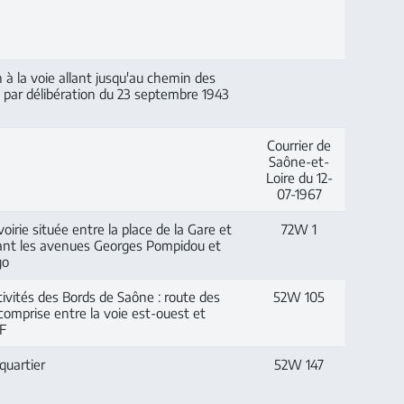
à la voie allant jusqu'au chemin des
 par délibération du 23 septembre 1943
Courrier de
Saône-et-
Loire du 12-
07-1967
oirie située entre la place de la Gare et
72W 1
reliant les avenues Georges Pompidou et
go
ivités des Bords de Saône : route des
52W 105
comprise entre la voie est-ouest et
F
uartier
52W 147