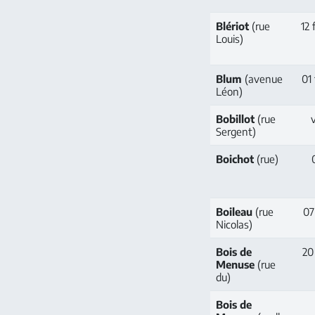
Blériot
(rue
12 
Louis)
Blum
(avenue
01 
Léon)
Bobillot
(rue
v
Sergent)
Boichot
(rue)
0
Boileau
(rue
07 
Nicolas)
Bois de
20 
Menuse
(rue
du)
Bois de