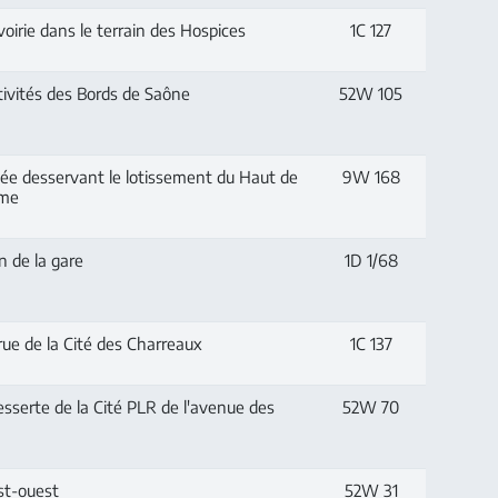
oirie dans le terrain des Hospices
1C 127
ivités des Bords de Saône
52W 105
vée desservant le lotissement du Haut de
9W 168
sme
n de la gare
1D 1/68
ue de la Cité des Charreaux
1C 137
sserte de la Cité PLR de l'avenue des
52W 70
t-ouest
52W 31