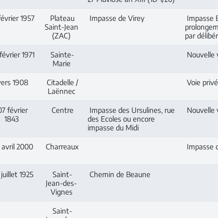
février 1957
Plateau
Impasse de Virey
Impasse Bl
Saint-Jean
prolongeme
(ZAC)
par délib
février 1971
Sainte-
Nouvelle v
Marie
ers 1908
Citadelle /
Voie priv
Laënnec
7 février
Centre
Impasse des Ursulines, rue
Nouvelle v
1843
des Ecoles ou encore
impasse du Midi
avril 2000
Charreaux
Impasse d
juillet 1925
Saint-
Chemin de Beaune
Jean-des-
Vignes
Saint-