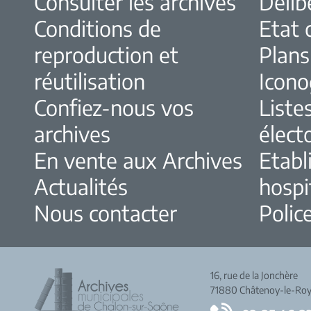
Consulter les archives
Délib
Conditions de
Etat c
reproduction et
Plans
réutilisation
Icono
Confiez-nous vos
Liste
archives
élect
En vente aux Archives
Etabl
Actualités
hospi
Nous contacter
Police
16, rue de la Jonchère
71880 Châtenoy-le-Roy