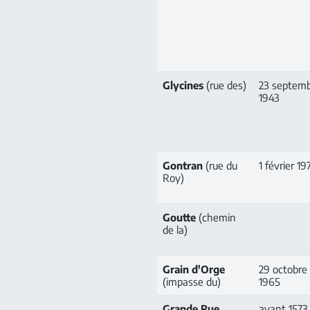
Glycines
(rue des)
23 septem
1943
Gontran
(rue du
1 février 19
Roy)
Goutte
(chemin
de la)
Grain d'Orge
29 octobre
(impasse du)
1965
Grande Rue
avant 1573