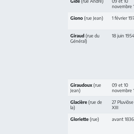
Gide
(rue André)
09 et 10
novembre 
Giono
(rue Jean)
1 février 19
Giraud
(rue du
18 juin 195
Général)
Giraudoux
(rue
09 et 10
Jean)
novembre 
Glacière
(rue de
27 Pluviôse
la)
XIII
Gloriette
(rue)
avant 183