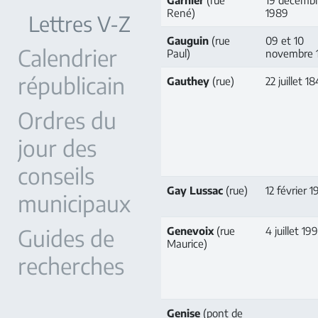
Garnier
(rue
19 décemb
René)
1989
Lettres V-Z
Gauguin
(rue
09 et 10
Calendrier
Paul)
novembre 
républicain
Gauthey
(rue)
22 juillet 1
Ordres du
jour des
conseils
Gay Lussac
(rue)
12 février 1
municipaux
Guides de
Genevoix
(rue
4 juillet 19
Maurice)
recherches
Genise
(pont de