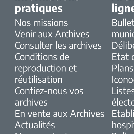
pratiques
lign
Nos missions
Bulle
Venir aux Archives
muni
Consulter les archives
Délib
Conditions de
Etat c
reproduction et
Plans
réutilisation
Icono
Confiez-nous vos
Liste
archives
élect
En vente aux Archives
Etabl
Actualités
hospi