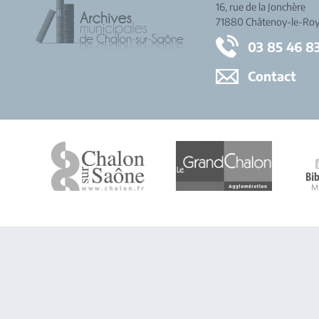
16, rue de la Jonchère
71880 Châtenoy-le-Roy
03 85 46 8
Contact