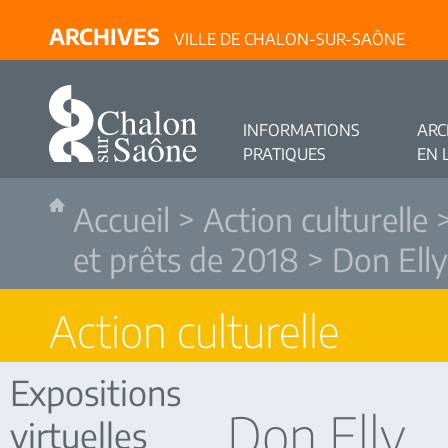
ARCHIVES
VILLE DE CHALON-SUR-SAÔNE
INFORMATIONS
ARC
PRATIQUES
EN 
Accueil
>
Action culturelle
et prêts de 2018
> Don Elly
Action culturelle
Expositions
Don Elly
virtuelles