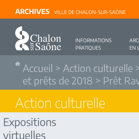
ARCHIVES
VILLE DE CHALON-SUR-SAÔNE
INFORMATIONS
ARC
PRATIQUES
EN 
Accueil
>
Action culturelle
et prêts de 2018
> Prêt Ra
Action culturelle
Expositions
virtuelles