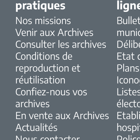
pratiques
lign
Nos missions
Bulle
Venir aux Archives
muni
Consulter les archives
Délib
Conditions de
Etat c
reproduction et
Plans
réutilisation
Icono
Confiez-nous vos
Liste
archives
élect
En vente aux Archives
Etabl
Actualités
hospi
Nous contacter
Police