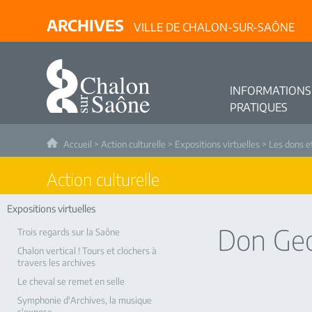
ARCHIVES
VILLE DE CHALON-SUR-SAÔNE
INFORMATIONS
PRATIQUES
Accueil
>
Action culturelle
>
Expositions virtuelles
>
Les dons e
Action culturelle
Expositions virtuelles
Don Geo
Trois regards sur la Saône
Chalon vertical ! Tours et clochers à
travers les archives
Le cheval se remet en selle
Symphonie d'Archives, la musique