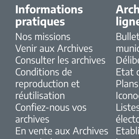
Informations
Arch
pratiques
lign
Nos missions
Bulle
Venir aux Archives
muni
Consulter les archives
Délib
Conditions de
Etat c
reproduction et
Plans
réutilisation
Icono
Confiez-nous vos
Liste
archives
élect
En vente aux Archives
Etabl