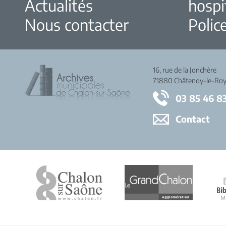
Actualités
hospi
Nous contacter
Police
16, rue de la Jonchère
71880 Châtenoy-le-Roy
03 85 46 8
Contact