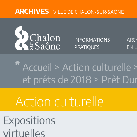
ARCHIVES
VILLE DE CHALON-SUR-SAÔNE
INFORMATIONS
ARC
PRATIQUES
EN 
Accueil
>
Action culturelle
et prêts de 2018
> Prêt Du
Action culturelle
Expositions
virtuelles