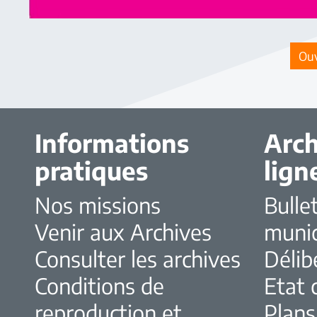
Ouv
Informations
Arch
pratiques
lign
Nos missions
Bulle
Venir aux Archives
muni
Consulter les archives
Délib
Conditions de
Etat c
reproduction et
Plans