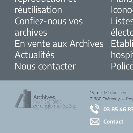
réutilisation
Icono
Confiez-nous vos
Liste
archives
élect
En vente aux Archives
Etabl
Actualités
hospi
Nous contacter
Police
16, rue de la Jonchère
71880 Châtenoy-le-Roy
03 85 46 8
Contact