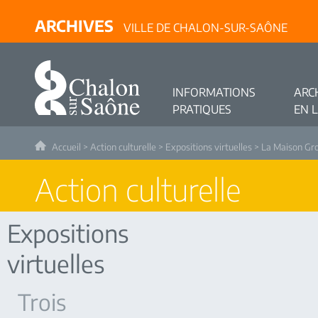
ARCHIVES
VILLE DE CHALON-SUR-SAÔNE
INFORMATIONS
ARC
PRATIQUES
EN 
Accueil
>
Action culturelle
>
Expositions virtuelles
>
La Maison Gr
Action culturelle
Expositions
virtuelles
Trois