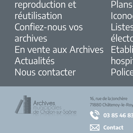
reproduction et
Plans
réutilisation
Icono
Confiez-nous vos
Liste
archives
élect
En vente aux Archives
Etabl
Actualités
hospi
Nous contacter
Police
16, rue de la Jonchère
71880 Châtenoy-le-Roy
03 85 46 8
Contact