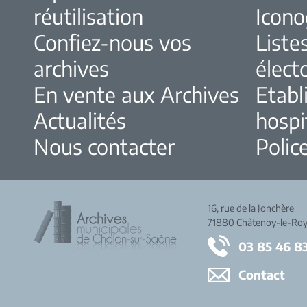
réutilisation
Icono
Confiez-nous vos
Liste
archives
élect
En vente aux Archives
Etabl
Actualités
hospi
Nous contacter
Police
16, rue de la Jonchère
71880 Châtenoy-le-Roy
03 85 46 8
Contact