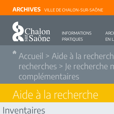
ARCHIVES
VILLE DE CHALON-SUR-SAÔNE
INFORMATIONS
ARC
PRATIQUES
EN 
Accueil
>
Aide à la recherc
recherches
>
Je recherche
complémentaires
Aide à la recherche
Inventaires