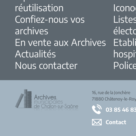
réutilisation
Icono
Confiez-nous vos
Liste
archives
élect
En vente aux Archives
Etabl
Actualités
hospi
Nous contacter
Police
16, rue de la Jonchère
71880 Châtenoy-le-Roy
03 85 46 8
Contact