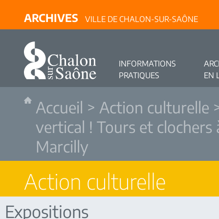
ARCHIVES
VILLE DE CHALON-SUR-SAÔNE
INFORMATIONS
ARC
PRATIQUES
EN 
Accueil
>
Action culturelle
vertical ! Tours et clochers
Marcilly
Action culturelle
Expositions