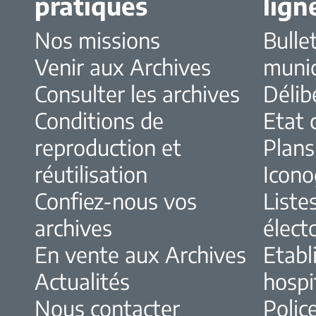
pratiques
lign
Nos missions
Bulle
Venir aux Archives
muni
Consulter les archives
Délib
Conditions de
Etat c
reproduction et
Plans
réutilisation
Icono
Confiez-nous vos
Liste
archives
élect
En vente aux Archives
Etabl
Actualités
hospi
Nous contacter
Police