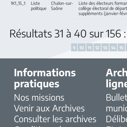
1K1_15_1
Liste
Chalon-sur-
Liste des électeurs forman
politique
Saône
collège électoral de dépa
suppléments (janvier-févr
Résultats 31 à 40 sur 156
9
10
11
12
13
14
15
Informations
Arch
pratiques
lign
Nos missions
Bulle
Venir aux Archives
muni
Consulter les archives
Délib