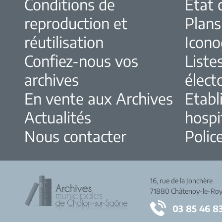
Conditions de
Etat c
reproduction et
Plans
réutilisation
Icono
Confiez-nous vos
Liste
archives
élect
En vente aux Archives
Etabl
Actualités
hospi
Nous contacter
Police
16, rue de la Jonchère
71880 Châtenoy-le-Roy
03 85 46 8