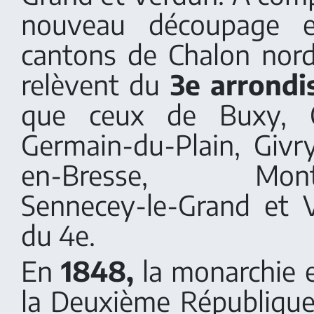
nouveau découpage e
cantons de Chalon nor
relèvent du
3e arrond
que ceux de Buxy, C
Germain-du-Plain, Givry
en-Bresse, Mont-Sa
Sennecey-le-Grand et 
du 4e.
En
1848,
la monarchie e
la Deuxième République