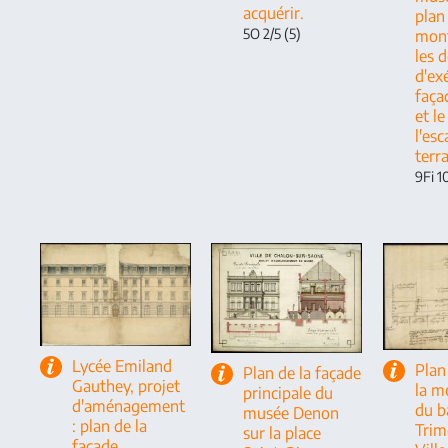
acquérir.
plan
5O 2/5 (5)
mont
les d
d'ex
faça
et le
l'esc
terr
9Fi 1
Lycée Emiland
Plan
Plan de la façade
Gauthey, projet
la m
principale du
d'aménagement
du b
musée Denon
: plan de la
Trim
sur la place
façade.