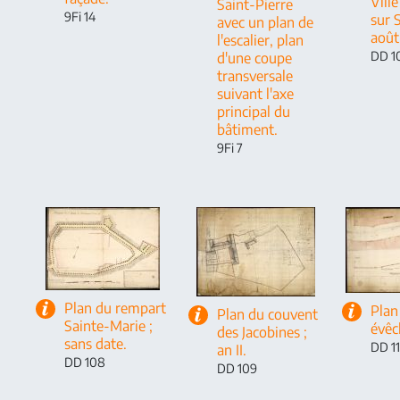
Vill
Saint-Pierre
9Fi 14
sur 
avec un plan de
août
l'escalier, plan
DD 1
d'une coupe
transversale
suivant l'axe
principal du
bâtiment.
9Fi 7
Plan du rempart
Plan
Plan du couvent
Sainte-Marie ;
évêch
des Jacobines ;
sans date.
DD 1
an II.
DD 108
DD 109