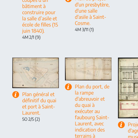
d'un presbytère,
bâtiment à
d'une salle
construire pour
d'asile à Saint-
la salle d’asile et
Cosme.
école de filles (15
4M 3/11 (1)
juin 1840).
4M 2/1 (9)
Plan du port, de
la rampe
Plan général et
d'abreuvoir et
définitif du quai
du quai à
et port à Saint-
exécuter au
Laurent.
faubourg Saint-
5O 2/5 (2)
Laurent, avec
Proj
indication des
d'ag
terrains à
musé