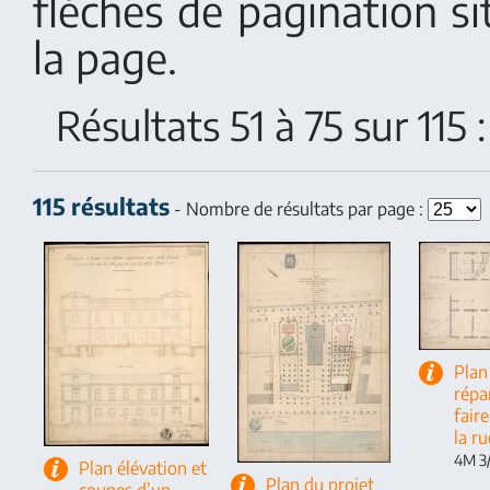
flèches de pagination s
la page.
Résultats 51 à 75 sur 115
115 résultats
- Nombre de résultats par page :
Plan
répa
faire
la r
4M 3/
Plan élévation et
Plan du projet
coupes d’un