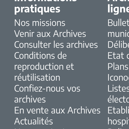
pratiques
lign
Nos missions
Bulle
Venir aux Archives
muni
Consulter les archives
Délib
Conditions de
Etat c
reproduction et
Plans
réutilisation
Icono
Confiez-nous vos
Liste
archives
élect
En vente aux Archives
Etabl
Actualités
hospi