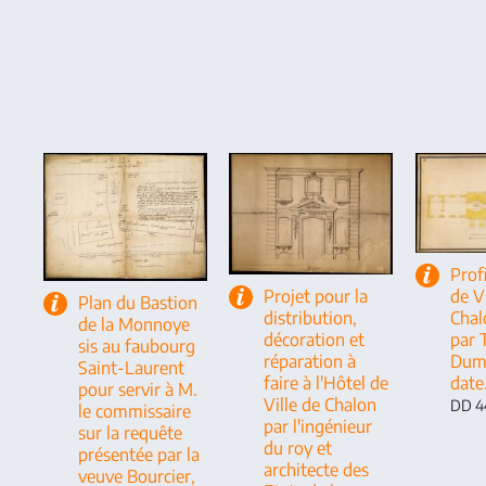
Profi
Projet pour la
de Vi
Plan du Bastion
distribution,
Chal
de la Monnoye
décoration et
par 
sis au faubourg
réparation à
Dumo
Saint-Laurent
faire à l'Hôtel de
date
pour servir à M.
Ville de Chalon
DD 4
le commissaire
par l'ingénieur
sur la requête
du roy et
présentée par la
architecte des
veuve Bourcier,