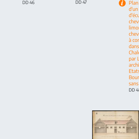
DD 47
Plan
DD 46
d'un
d'éc
chev
limo
chev
à co
dans 
Chal
par L
arch
Etat
Bour
sans
DD 4