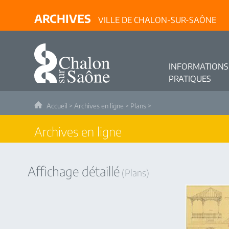
ARCHIVES
VILLE DE CHALON-SUR-SAÔNE
INFORMATIONS
PRATIQUES
Accueil
>
Archives en ligne
>
Plans
>
Archives en ligne
Affichage détaillé
(Plans)