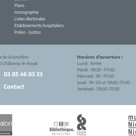
Plans
Iconographie
Listes électorales
Etablissements hospitaliers
Police - Justice
ue de la Jonchère
Horaires d'ouverture :
0 Châtenoy-le-Royal
Lundi : fermé
Mardi : 13h30 -17h30
03 85 46 83 33
Mercredi : 9h -17h30
Jeudi : 9h-12h et 13h30-17h30
Contact
Vendredi : 13h30-17h30