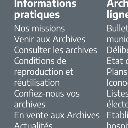
Informations
Arch
pratiques
lign
Nos missions
Bulle
Venir aux Archives
muni
Consulter les archives
Délib
Conditions de
Etat c
reproduction et
Plans
réutilisation
Icono
Confiez-nous vos
Liste
archives
élect
En vente aux Archives
Etabl
Actualités
hospi