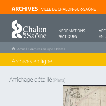
ARCHIVES
VILLE DE CHALON-SUR-SAÔNE
INFORMATIONS
ARC
PRATIQUES
EN 
Accueil
>
Archives en ligne
>
Plans
>
Archives en ligne
Affichage détaillé
(Plans)