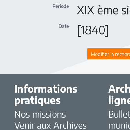
XIX ème si
Période
[1840]
Date
Modifier la recher
Informations
Arch
pratiques
lign
Nos missions
Bulle
Venir aux Archives
muni