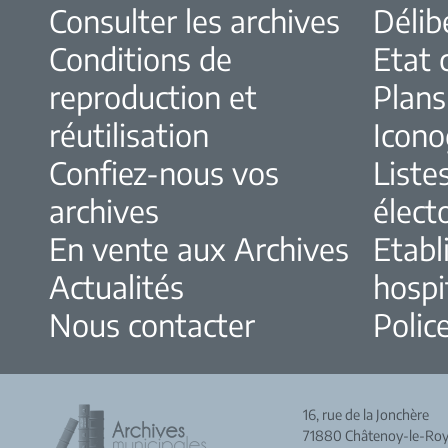
Consulter les archives
Délib
Conditions de
Etat c
reproduction et
Plans
réutilisation
Icono
Confiez-nous vos
Liste
archives
élect
En vente aux Archives
Etabl
Actualités
hospi
Nous contacter
Police
16, rue de la Jonchère
71880 Châtenoy-le-Roy