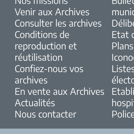
Nos missions
Bulle
Venir aux Archives
muni
Consulter les archives
Délib
Conditions de
Etat c
reproduction et
Plans
réutilisation
Icono
Confiez-nous vos
Liste
archives
élect
En vente aux Archives
Etabl
Actualités
hospi
Nous contacter
Police