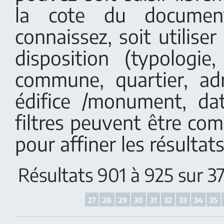
la cote du documen
connaissez, soit utiliser 
disposition (typologi
commune, quartier, adr
édifice /monument, dat
filtres peuvent être co
pour affiner les résultats
Résultats 901 à 925 sur 
27
28
29
30
31
32
33
34
35