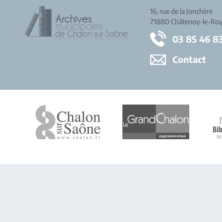
16, rue de la Jonchère
71880 Châtenoy-le-Roy
03 85 46 8
Contact