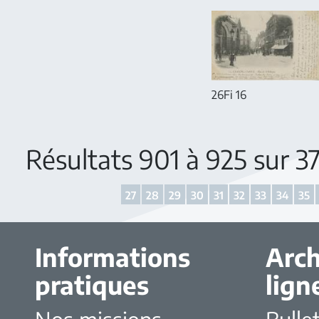
26Fi 16
Résultats 901 à 925 sur 
27
28
29
30
31
32
33
34
35
Informations
Arch
pratiques
lign