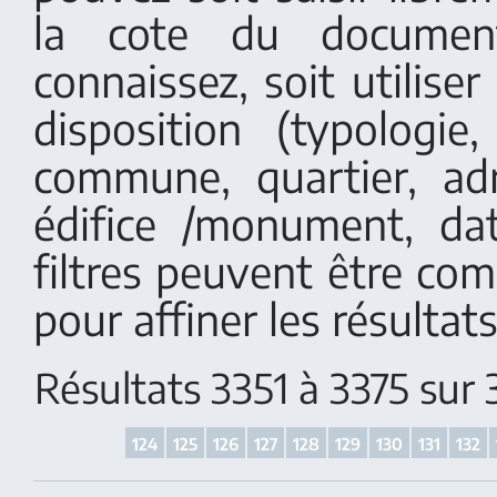
la cote du documen
connaissez, soit utiliser 
disposition (typologi
commune, quartier, adr
édifice /monument, dat
filtres peuvent être co
pour affiner les résultats
Résultats 3351 à 3375 sur
124
125
126
127
128
129
130
131
132