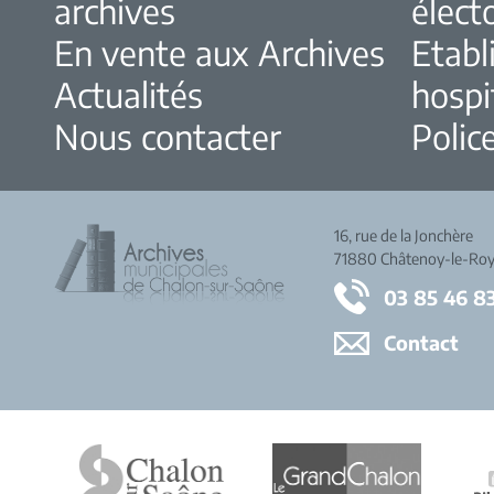
archives
élect
En vente aux Archives
Etabl
Actualités
hospi
Nous contacter
Police
16, rue de la Jonchère
71880 Châtenoy-le-Roy
03 85 46 8
Contact