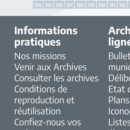
124
125
126
127
128
129
130
131
132
Informations
Arch
pratiques
lign
Nos missions
Bulle
Venir aux Archives
muni
Consulter les archives
Délib
Conditions de
Etat c
reproduction et
Plans
réutilisation
Icono
Confiez-nous vos
Liste