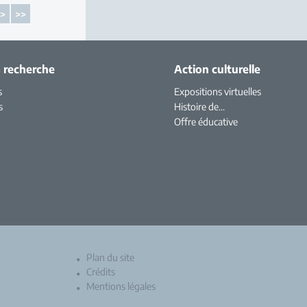
>
>>
a recherche
Action culturelle
s
Expositions virtuelles
s
Histoire de...
Offre éducative
Plan du site
Crédits
Mentions légales