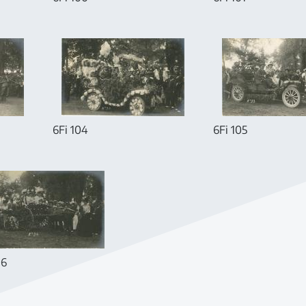
6Fi 104
6Fi 105
06