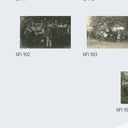
6Fi 102
6Fi 103
6Fi 1