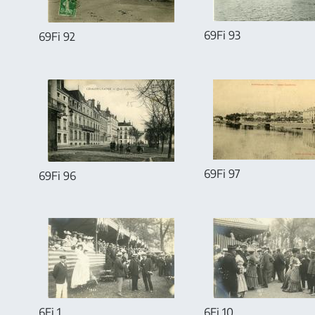
69Fi 93
69Fi 92
69Fi 97
69Fi 96
6Fi 1
6Fi 10