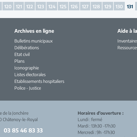
9
120
121
122
123
124
125
126
127
128
129
130
131
Archives en ligne
Aide à l
Bulletins municipaux
Inventaire
Délibérations
Ressource
Etat civil
Plans
Iconographie
Listes électorales
Etablissements hospitaliers
Police - Justice
ue de la Jonchère
Horaires d'ouverture :
0 Châtenoy-le-Royal
Lundi : fermé
Mardi : 13h30 -17h30
03 85 46 83 33
Mercredi : 9h -17h30