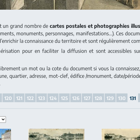
nt un grand nombre de
cartes postales et photographies illus
iments, monuments, personnages, manifestations…). Ces docum
d’enrichir la connaissance du territoire et sont régulièrement com
isation pour en faciliter la diffusion et sont accessibles sur
 librement un mot ou la cote du document si vous la connaissez, 
une, quartier, adresse, mot-clef, édifice /monument, date/période)
.
9
120
121
122
123
124
125
126
127
128
129
130
131