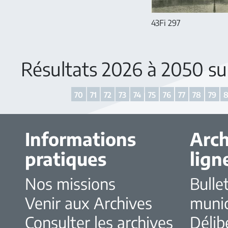
43Fi 297
Résultats 2026 à 2050 s
70
71
72
73
74
75
76
77
78
79
Informations
Arch
pratiques
lign
Nos missions
Bulle
Venir aux Archives
muni
Consulter les archives
Délib