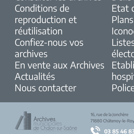
Conditions de
Etat c
reproduction et
Plans
réutilisation
Icono
Confiez-nous vos
Liste
archives
élect
En vente aux Archives
Etabl
Actualités
hospi
Nous contacter
Police
16, rue de la Jonchère
71880 Châtenoy-le-Roy
03 85 46 8