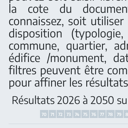
la cote du documen
connaissez, soit utiliser 
disposition (typologi
commune, quartier, adr
édifice /monument, dat
filtres peuvent être co
pour affiner les résultats
Résultats 2026 à 2050 s
70
71
72
73
74
75
76
77
78
79