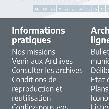
68
69
70
71
72
73
74
75
76
77
Informations
Arch
pratiques
lign
Nos missions
Bulle
Venir aux Archives
muni
Consulter les archives
Délib
Conditions de
Etat c
reproduction et
Plans
réutilisation
Icono
Confiez-nous vos
Liste