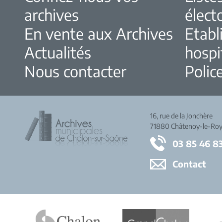
archives
élect
En vente aux Archives
Etabl
Actualités
hospi
Nous contacter
Police
16, rue de la Jonchère
71880 Châtenoy-le-Roy
03 85 46 8
Contact