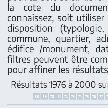
la cote du documen
connaissez, soit utiliser 
disposition (typologi
commune, quartier, adr
édifice /monument, dat
filtres peuvent être co
pour affiner les résultats
Résultats 1976 à 2000 s
68
69
70
71
72
73
74
75
76
77