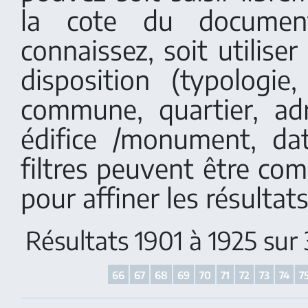
la cote du documen
connaissez, soit utiliser 
disposition (typologi
commune, quartier, adr
édifice /monument, dat
filtres peuvent être co
pour affiner les résultats
Résultats 1901 à 1925 sur
66
67
68
69
70
71
72
73
74
7