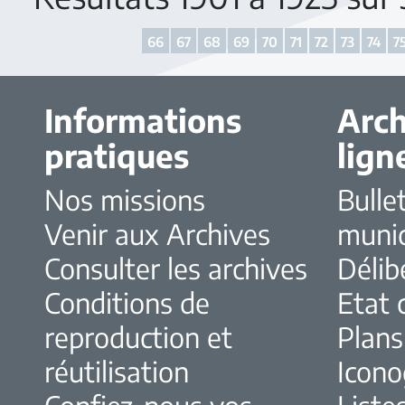
66
67
68
69
70
71
72
73
74
7
Informations
Arch
pratiques
lign
Nos missions
Bulle
Venir aux Archives
muni
Consulter les archives
Délib
Conditions de
Etat c
reproduction et
Plans
réutilisation
Icono