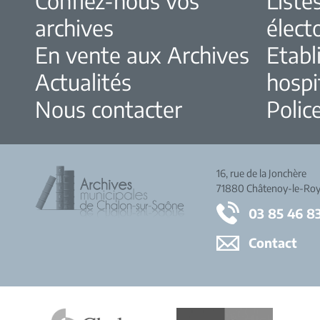
Confiez-nous vos
Liste
archives
élect
En vente aux Archives
Etabl
Actualités
hospi
Nous contacter
Police
16, rue de la Jonchère
71880 Châtenoy-le-Roy
03 85 46 8
Contact