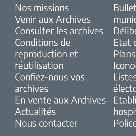
Nos missions
Bulle
Venir aux Archives
muni
Consulter les archives
Délib
Conditions de
Etat c
reproduction et
Plans
réutilisation
Icono
Confiez-nous vos
Liste
archives
élect
En vente aux Archives
Etabl
Actualités
hospi
Nous contacter
Police