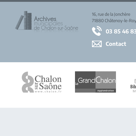
16, rue de la Jonchère
71880 Châtenoy-le-Roy
03 85 46 8
Contact