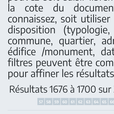
la cote du documen
connaissez, soit utiliser 
disposition (typologi
commune, quartier, adr
édifice /monument, dat
filtres peuvent être co
pour affiner les résultats
Résultats 1676 à 1700 su
57
58
59
60
61
62
63
64
65
6