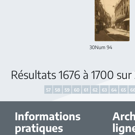
30Num 94
Résultats 1676 à 1700 su
57
58
59
60
61
62
63
64
65
6
Informations
Arch
pratiques
lign