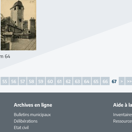
m 64
55
56
57
58
59
60
61
62
63
64
65
66
67
>
>>
Archives en ligne
Aide à l
Bulletins municipaux
Inventaire
Délibérations
Ressource
Etat civil