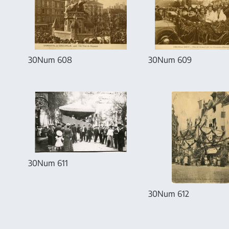
30Num 608
30Num 609
30Num 611
30Num 612