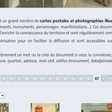
nt un grand nombre de
cartes postales et photographies illus
iments, monuments, personnages, manifestations…). Ces docum
d’enrichir la connaissance du territoire et sont régulièrement com
isation pour en faciliter la diffusion et sont accessibles sur
 librement un mot ou la cote du document si vous la connaissez, 
une, quartier, adresse, mot-clef, édifice /monument, date/période)
.
55
56
57
58
59
60
61
62
63
64
65
66
67
>
>>