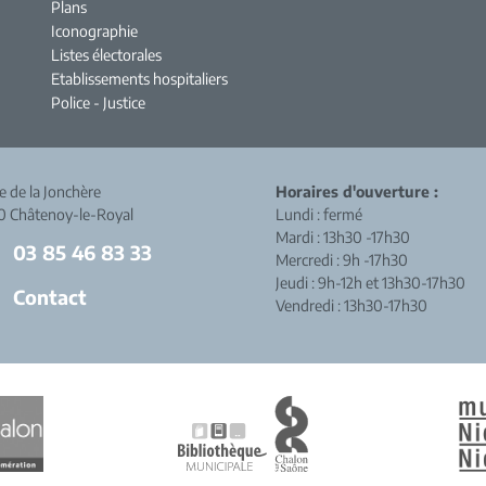
Plans
Iconographie
Listes électorales
Etablissements hospitaliers
Police - Justice
ue de la Jonchère
Horaires d'ouverture :
0 Châtenoy-le-Royal
Lundi : fermé
Mardi : 13h30 -17h30
03 85 46 83 33
Mercredi : 9h -17h30
Jeudi : 9h-12h et 13h30-17h30
Contact
Vendredi : 13h30-17h30