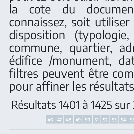
la cote du documen
connaissez, soit utiliser 
disposition (typologi
commune, quartier, adr
édifice /monument, dat
filtres peuvent être co
pour affiner les résultats
Résultats 1401 à 1425 sur
46
47
48
49
50
51
52
53
54
5