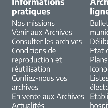
Informations
Arch
pratiques
lign
Nos missions
Bulle
Venir aux Archives
muni
Consulter les archives
Délib
Conditions de
Etat c
reproduction et
Plans
réutilisation
Icono
Confiez-nous vos
Liste
archives
élect
En vente aux Archives
Etabl
Actualités
hospi