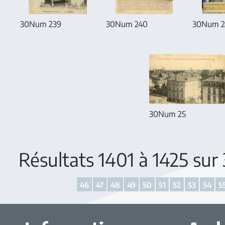
30Num 239
30Num 240
30Num 2
30Num 25
Résultats 1401 à 1425 sur
46
47
48
49
50
51
52
53
54
5