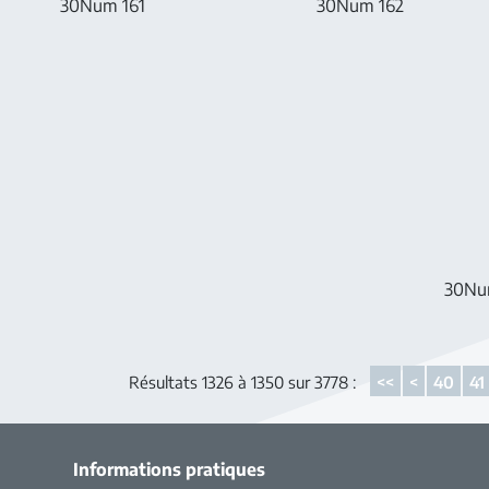
30Num 161
30Num 162
30Nu
Résultats 1326 à 1350 sur 3778 :
<<
<
40
41
Informations pratiques