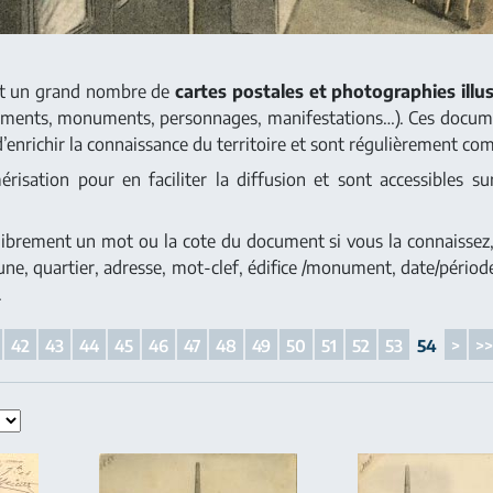
nt un grand nombre de
cartes postales et photographies illus
iments, monuments, personnages, manifestations…). Ces docum
d’enrichir la connaissance du territoire et sont régulièrement com
isation pour en faciliter la diffusion et sont accessibles sur
 librement un mot ou la cote du document si vous la connaissez, 
une, quartier, adresse, mot-clef, édifice /monument, date/période)
.
42
43
44
45
46
47
48
49
50
51
52
53
54
>
>