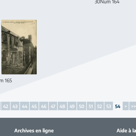
30Num 164
m 165
42
43
44
45
46
47
48
49
50
51
52
53
54
>
>
Archives en ligne
Aide à l