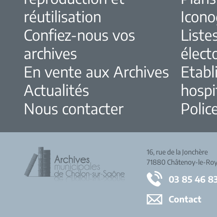
réutilisation
Icono
Confiez-nous vos
Liste
archives
élect
En vente aux Archives
Etabl
Actualités
hospi
Nous contacter
Police
16, rue de la Jonchère
71880 Châtenoy-le-Roy
03 85 46 8
Contact