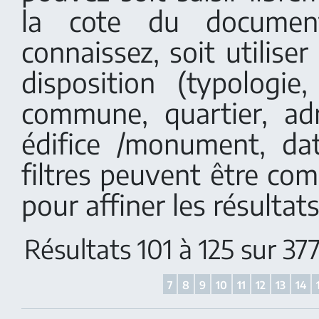
la cote du documen
connaissez, soit utiliser 
disposition (typologi
commune, quartier, adr
édifice /monument, dat
filtres peuvent être co
pour affiner les résultats
Résultats 101 à 125 sur 3
7
8
9
10
11
12
13
14