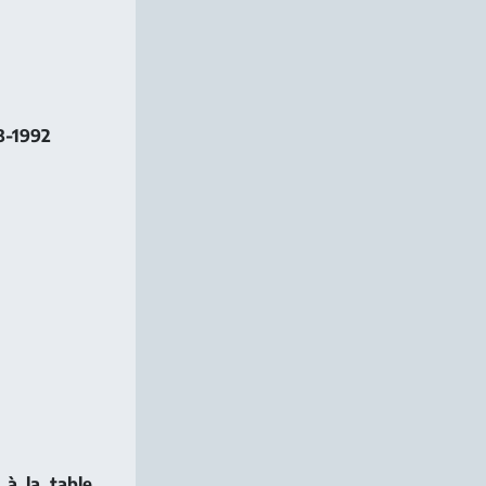
83-1992
 à la table