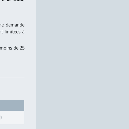
 une demande
t limitées à
 moins de 25
s)