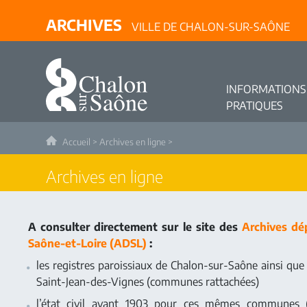
ARCHIVES
VILLE DE CHALON-SUR-SAÔNE
INFORMATIONS
PRATIQUES
Accueil
>
Archives en ligne
>
Archives en ligne
A consulter directement sur le site des
Archives dé
Saône-et-Loire (ADSL)
:
les registres paroissiaux de Chalon-sur-Saône ainsi qu
Saint-Jean-des-Vignes (communes rattachées)
l’état civil avant 1903 pour ces mêmes communes (