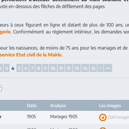
 juste en-dessous des flèches de défilement des pages.
ieurs à ceux figurant en ligne et datant de plus de 100 ans,
gerie
. Conformément au règlement intérieur, les demandes son
pour les naissances, de moins de 75 ans pour les mariages et de
service Etat civil de la Mairie.
2
3
4
5
6
7
8
9
10
11
12
13
14
15
>
>>
Date
Analyse
Les images
e
1905
Mariages 1905
(266 image