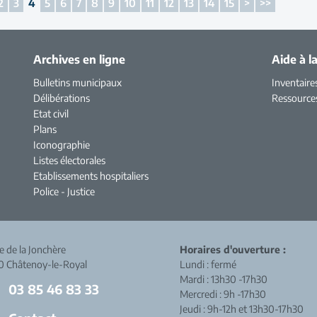
2
3
4
5
6
7
8
9
10
11
12
13
14
15
>
>>
Archives en ligne
Aide à l
Bulletins municipaux
Inventaire
Délibérations
Ressource
Etat civil
Plans
Iconographie
Listes électorales
Etablissements hospitaliers
Police - Justice
ue de la Jonchère
Horaires d'ouverture :
0 Châtenoy-le-Royal
Lundi : fermé
Mardi : 13h30 -17h30
03 85 46 83 33
Mercredi : 9h -17h30
Jeudi : 9h-12h et 13h30-17h30