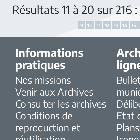
Résultats 11 à 20 sur 216
9
10
11
12
13
14
15
Informations
Arch
pratiques
lign
Nos missions
Bulle
Venir aux Archives
muni
Consulter les archives
Délib
Conditions de
Etat c
reproduction et
Plans
réutilisation
Icono