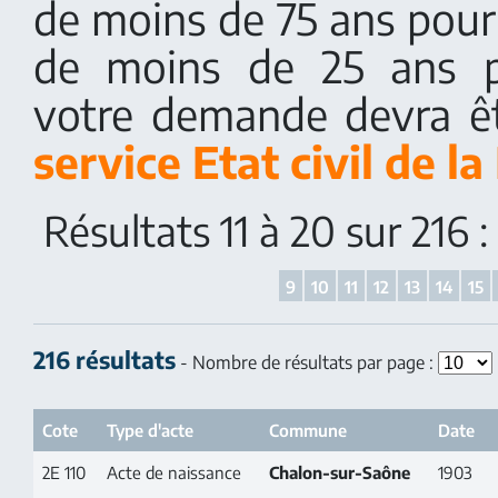
de moins de 75 ans pour
de moins de 25 ans p
votre demande devra ê
service Etat civil de la
Résultats 11 à 20 sur 216
9
10
11
12
13
14
15
216 résultats
- Nombre de résultats par page :
Cote
Type d'acte
Commune
Date
2E 110
Acte de naissance
Chalon-sur-Saône
1903