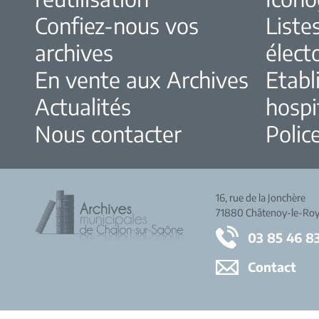
Confiez-nous vos
Liste
archives
élect
En vente aux Archives
Etabl
Actualités
hospi
Nous contacter
Police
16, rue de la Jonchère
71880 Châtenoy-le-Roy
03 85 46 8
Contact