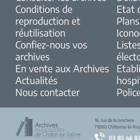
Conditions de
Etat c
reproduction et
Plans
réutilisation
Icono
Confiez-nous vos
Liste
archives
élect
En vente aux Archives
Etabl
Actualités
hospi
Nous contacter
Police
16, rue de la Jonchère
71880 Châtenoy-le-Roy
03 85 46 8