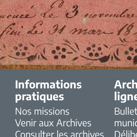
Informations
Arch
pratiques
lign
Nos missions
Bulle
Venir aux Archives
muni
Consulter les archives
Délib